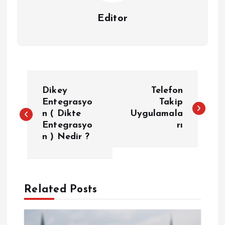
Editor
Y
Dikey
Telefon
a
Entegrasyo
Takip
n ( Dikte
Uygulamala
Entegrasyo
rı
z
n ) Nedir ?
ı
g
Related Posts
e