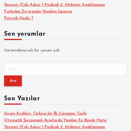
Yeniçeri (Eski Asker ) Padişah 2. Mahmut Ayaklanması
Futbolun Zirvesinde Yeniden İspanya
Patetik Nedir ?
Son yorumlar
Görüntülenecek bir yorum yok.
A
r
a
m
a
Son Yazılar
:
Siyam Kedileri: Türkiye’de İlk Görünüm Tarihi
Otomatik Şanzımanlı Araçlarda Yapılan En Büyük Hata
Yeniçeri (Eski Asker ) Padişah 2. Mahmut Ayaklanması