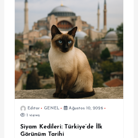
z
i
n
m
e
s
i
Editor
GENEL
Ağustos 10, 2026
1 views
Siyam Kedileri: Türkiye’de İlk
Görünüm Tarihi