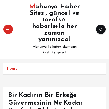
İ
Mahunya Haber
ç
Sitesi, güncel ve
e
tarafsız
r
i
haberlerle her
ğ
zaman
e
yanınızda!
a
Mahunya ile haber okumanın
t
keyfini yaşayın!
l
a
Home
Bir Kadının Bir Erkeğe
Güvenmesinin Ne Kadar