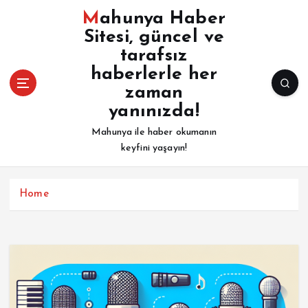
İ
Mahunya Haber
ç
Sitesi, güncel ve
e
tarafsız
r
i
haberlerle her
ğ
zaman
e
yanınızda!
a
Mahunya ile haber okumanın
t
keyfini yaşayın!
l
a
Home