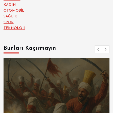
KADIN
OTOMOBİL
SAĞLIK
SPOR
TEKNOLOJİ
Bunları Kaçırmayın