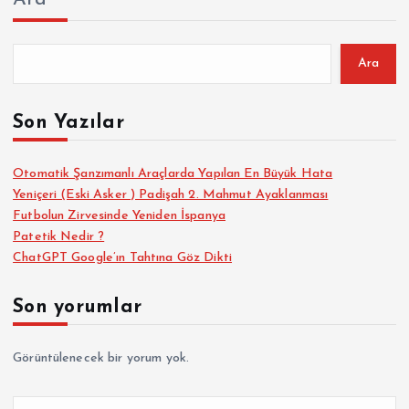
Ara
Son Yazılar
Otomatik Şanzımanlı Araçlarda Yapılan En Büyük Hata
Yeniçeri (Eski Asker ) Padişah 2. Mahmut Ayaklanması
Futbolun Zirvesinde Yeniden İspanya
Patetik Nedir ?
ChatGPT Google’ın Tahtına Göz Dikti
Son yorumlar
Görüntülenecek bir yorum yok.
A