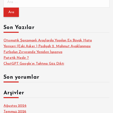
r
a
m
a
Son Yazılar
:
Otomatik Şanzımanlı Araçlarda Yapılan En Büyük Hata
Yeniçeri (Eski Asker ) Padişah 2. Mahmut Ayaklanması
Futbolun Zirvesinde Yeniden İspanya
Patetik Nedir ?
ChatGPT Google’ın Tahtına Göz Dikti
Son yorumlar
Arşivler
Ağustos 2026
Temmuz 2026