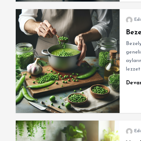
Edi
Beze
Bezely
geneli
ayları
lezze
Deva
Edi