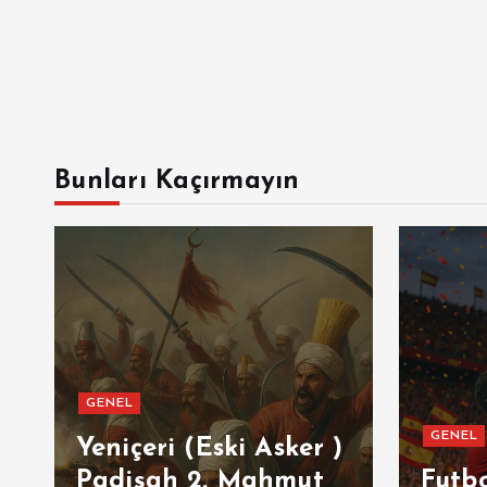
Bunları Kaçırmayın
GENEL
GENEL
ı
Yeniçeri (Eski Asker )
Padişah 2. Mahmut
Futb