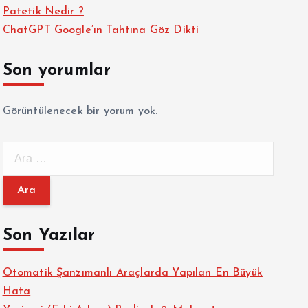
Patetik Nedir ?
ChatGPT Google’ın Tahtına Göz Dikti
Son yorumlar
Görüntülenecek bir yorum yok.
A
r
a
m
a
Son Yazılar
:
Otomatik Şanzımanlı Araçlarda Yapılan En Büyük
Hata