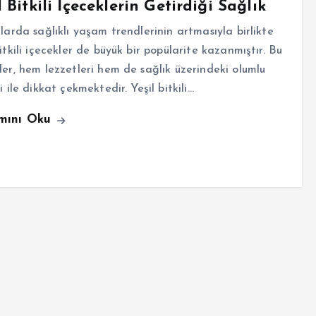
l Bitkili İçeceklerin Getirdiği Sağlık
llarda sağlıklı yaşam trendlerinin artmasıyla birlikte
bitkili içecekler de büyük bir popülarite kazanmıştır. Bu
ler, hem lezzetleri hem de sağlık üzerindeki olumlu
ri ile dikkat çekmektedir. Yeşil bitkili…
mını Oku