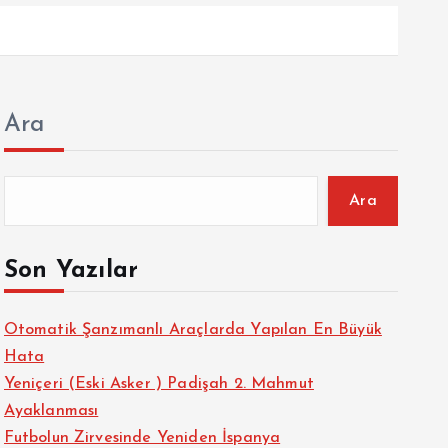
Ara
Ara
Son Yazılar
Otomatik Şanzımanlı Araçlarda Yapılan En Büyük
Hata
Yeniçeri (Eski Asker ) Padişah 2. Mahmut
Ayaklanması
Futbolun Zirvesinde Yeniden İspanya