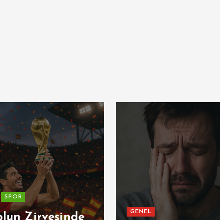
SPOR
GENEL
olun Zirvesinde