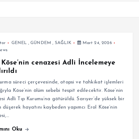
tor
GENEL
,
GÜNDEM
,
SAĞLIK
Mart 24, 2026
iews
 Köse’nin cenazesi Adli İncelemeye
ırıldı
urma süreci çerçevesinde, otopsi ve tahkikat işlemleri
ığıyla Köse’nin ölüm sebebi tespit edilecektir. Köse’nin
si Adli Tıp Kurumu’na götürüldü. Sarıyer’de yüksek bir
 düşerek hayatını kaybeden yapımcı Erol Köse’nin
si,…
mını Oku