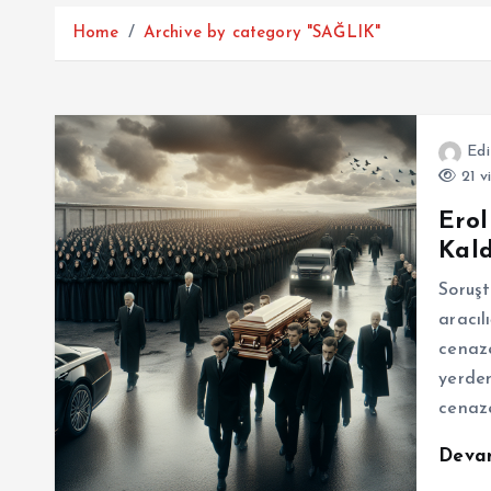
Home
Archive by category "SAĞLIK"
Edi
21 v
Erol
Kald
Soruşt
aracıl
cenaze
yerden
cenaze
Deva