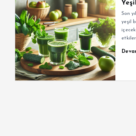
Yeşi
Son yı
yeşil 
içecek
etkile
Deva