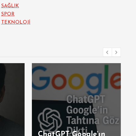
SAĞLIK
SPOR
TEKNOLOJİ
ChatGPT Google’ın