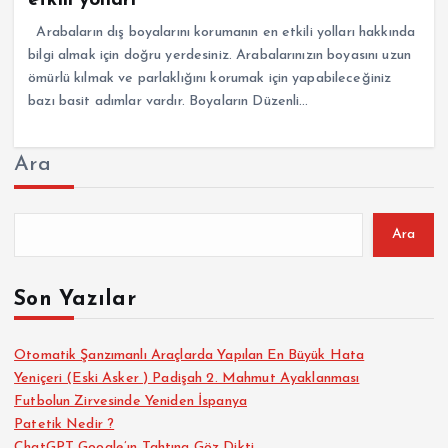
etkili yolları
Arabaların dış boyalarını korumanın en etkili yolları hakkında
bilgi almak için doğru yerdesiniz. Arabalarınızın boyasını uzun
ömürlü kılmak ve parlaklığını korumak için yapabileceğiniz
bazı basit adımlar vardır. Boyaların Düzenli…
Ara
Ara
Son Yazılar
Otomatik Şanzımanlı Araçlarda Yapılan En Büyük Hata
Yeniçeri (Eski Asker ) Padişah 2. Mahmut Ayaklanması
Futbolun Zirvesinde Yeniden İspanya
Patetik Nedir ?
ChatGPT Google’ın Tahtına Göz Dikti