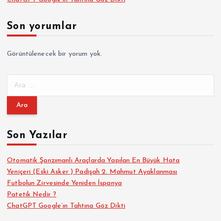
Son yorumlar
Görüntülenecek bir yorum yok.
A
r
a
m
a
Son Yazılar
:
Otomatik Şanzımanlı Araçlarda Yapılan En Büyük Hata
Yeniçeri (Eski Asker ) Padişah 2. Mahmut Ayaklanması
Futbolun Zirvesinde Yeniden İspanya
Patetik Nedir ?
ChatGPT Google’ın Tahtına Göz Dikti