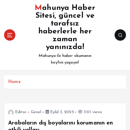
İ
Mahunya Haber
ç
Sitesi, güncel ve
e
tarafsız
r
i
haberlerle her
ğ
zaman
e
yanınızda!
a
Mahunya ile haber okumanın
t
keyfini yaşayın!
l
a
Home
Editor
Genel
Eylül 3, 2025
1101 views
Arabaların dış boyalarını korumanın en