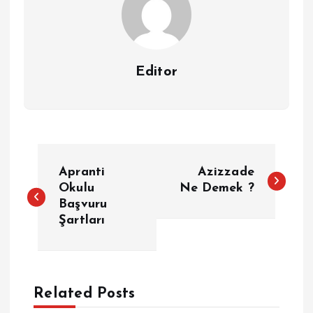
Editor
Y
Apranti
Azizzade
a
Okulu
Ne Demek ?
Başvuru
Şartları
z
ı
g
Related Posts