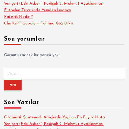
Yeniçeri (Eski Asker ) Padişah 2. Mahmut Ayaklanması
Futbolun Zirvesinde Yeniden İspanya
Patetik Nedir ?
ChatGPT Google’ın Tahtına Göz Dikti
Son yorumlar
Görüntülenecek bir yorum yok.
A
r
a
m
a
Son Yazılar
:
Otomatik Şanzımanlı Araçlarda Yapılan En Büyük Hata
Yeniçeri (Eski Asker ) Padişah 2. Mahmut Ayaklanması