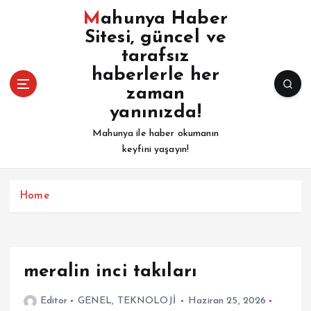
İ
Mahunya Haber
ç
Sitesi, güncel ve
e
tarafsız
r
i
haberlerle her
ğ
zaman
e
yanınızda!
a
Mahunya ile haber okumanın
t
keyfini yaşayın!
l
a
Home
meralin inci takıları
Editor
GENEL
,
TEKNOLOJİ
Haziran 25, 2026