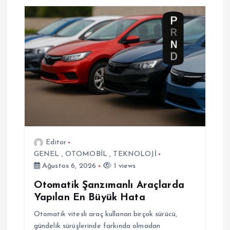
e
z
i
n
m
e
Editor
GENEL
,
OTOMOBİL
,
TEKNOLOJİ
s
Ağustos 6, 2026
1 views
i
Otomatik Şanzımanlı Araçlarda
Yapılan En Büyük Hata
Otomatik vitesli araç kullanan birçok sürücü,
gündelik sürüşlerinde farkında olmadan