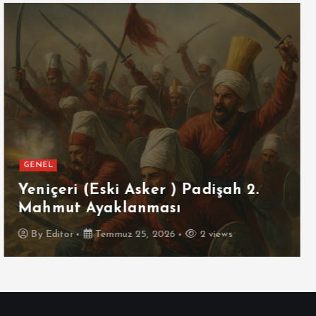
GENEL
SPOR
Futbolun Zirvesinde Yeniden
İspanya
By
Editor
Temmuz 16, 2026
3 views