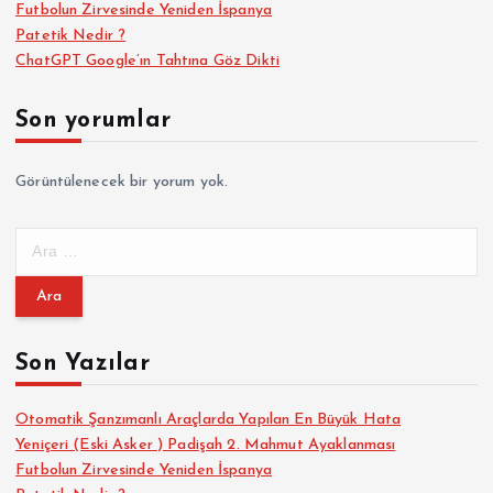
Futbolun Zirvesinde Yeniden İspanya
Patetik Nedir ?
ChatGPT Google’ın Tahtına Göz Dikti
Son yorumlar
Görüntülenecek bir yorum yok.
A
r
a
m
a
Son Yazılar
:
Otomatik Şanzımanlı Araçlarda Yapılan En Büyük Hata
Yeniçeri (Eski Asker ) Padişah 2. Mahmut Ayaklanması
Futbolun Zirvesinde Yeniden İspanya