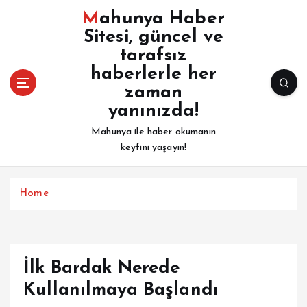
İ
Mahunya Haber
ç
Sitesi, güncel ve
e
tarafsız
r
i
haberlerle her
ğ
zaman
e
yanınızda!
a
Mahunya ile haber okumanın
t
keyfini yaşayın!
l
a
Home
İlk Bardak Nerede
Kullanılmaya Başlandı