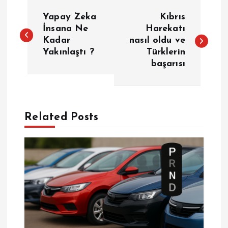
Y
Yapay Zeka
Kıbrıs
a
İnsana Ne
Harekatı
Kadar
nasıl oldu ve
Yakınlaştı ?
Türklerin
z
başarısı
ı
g
Related Posts
e
z
i
n