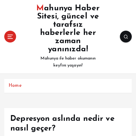
İ
Mahunya Haber
ç
Sitesi, güncel ve
e
tarafsız
r
i
haberlerle her
ğ
zaman
e
yanınızda!
a
Mahunya ile haber okumanın
t
keyfini yaşayın!
l
a
Home
Depresyon aslında nedir ve
nasıl geçer?