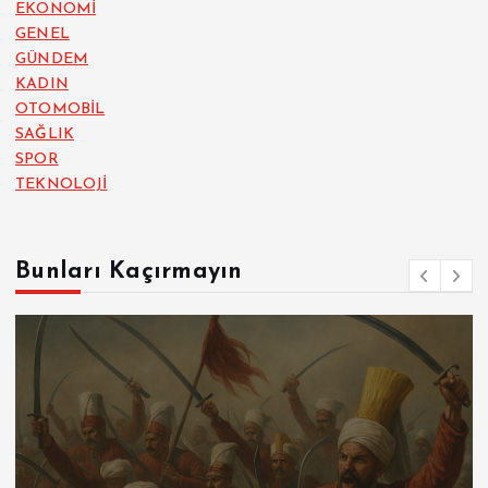
EKONOMİ
GENEL
GÜNDEM
KADIN
OTOMOBİL
SAĞLIK
SPOR
TEKNOLOJİ
Bunları Kaçırmayın