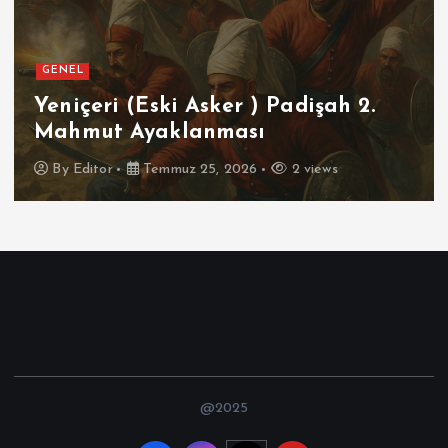
EL
GEN
içeri (Eski Asker ) Padişah 2.
Fut
hmut Ayaklanması
İsp
y
Editor
Temmuz 25, 2026
2 views
B
@2025