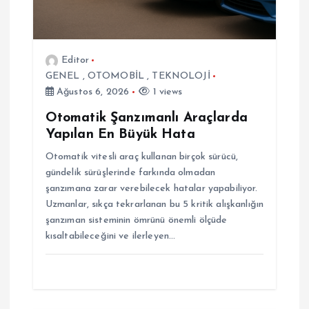
m
e
Editor
s
GENEL
,
OTOMOBİL
,
TEKNOLOJİ
Ağustos 6, 2026
1 views
i
Otomatik Şanzımanlı Araçlarda
Yapılan En Büyük Hata
Otomatik vitesli araç kullanan birçok sürücü,
gündelik sürüşlerinde farkında olmadan
şanzımana zarar verebilecek hatalar yapabiliyor.
Uzmanlar, sıkça tekrarlanan bu 5 kritik alışkanlığın
şanzıman sisteminin ömrünü önemli ölçüde
kısaltabileceğini ve ilerleyen…