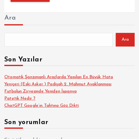
Ara
Ara
Son Yazılar
Otomatik Şanzımanlı Araçlarda Yapılan En Büyük Hata
Yeniçeri (Eski Asker ) Padişah 2. Mahmut Ayaklanması
Futbolun Zirvesinde Yeniden İspanya
Patetik Nedir ?
ChatGPT Google’ın Tahtına Göz Dikti
Son yorumlar