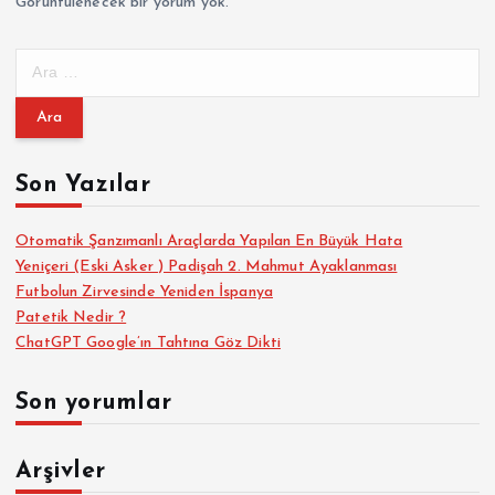
Görüntülenecek bir yorum yok.
A
r
a
m
a
Son Yazılar
:
Otomatik Şanzımanlı Araçlarda Yapılan En Büyük Hata
Yeniçeri (Eski Asker ) Padişah 2. Mahmut Ayaklanması
Futbolun Zirvesinde Yeniden İspanya
Patetik Nedir ?
ChatGPT Google’ın Tahtına Göz Dikti
Son yorumlar
Arşivler