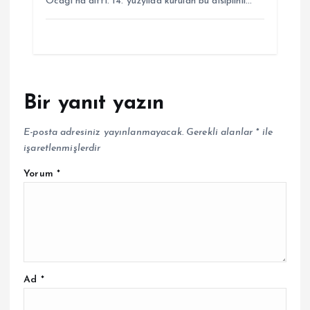
Ocağı’na aitti. 14. yüzyılda kurulan bu disiplinli…
Bir yanıt yazın
E-posta adresiniz yayınlanmayacak.
Gerekli alanlar
*
ile
işaretlenmişlerdir
Yorum
*
Ad
*