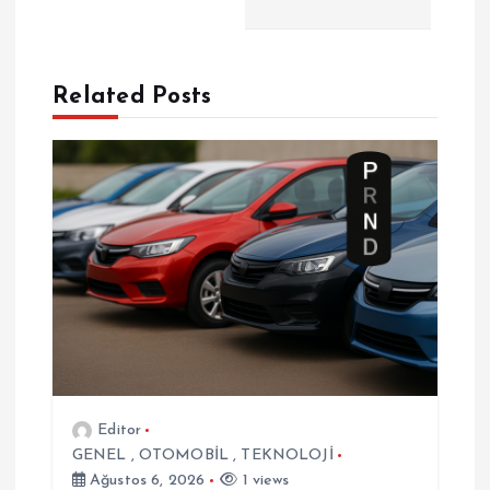
g
e
Related Posts
z
i
n
m
e
s
Editor
GENEL
,
OTOMOBİL
,
TEKNOLOJİ
i
Ağustos 6, 2026
1 views