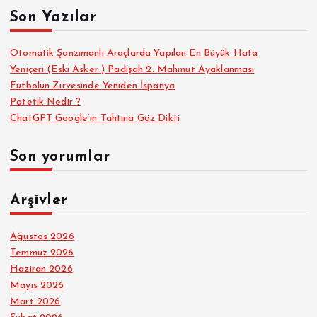
a
Son Yazılar
:
Otomatik Şanzımanlı Araçlarda Yapılan En Büyük Hata
Yeniçeri (Eski Asker ) Padişah 2. Mahmut Ayaklanması
Futbolun Zirvesinde Yeniden İspanya
Patetik Nedir ?
ChatGPT Google’ın Tahtına Göz Dikti
Son yorumlar
Arşivler
Ağustos 2026
Temmuz 2026
Haziran 2026
Mayıs 2026
Mart 2026