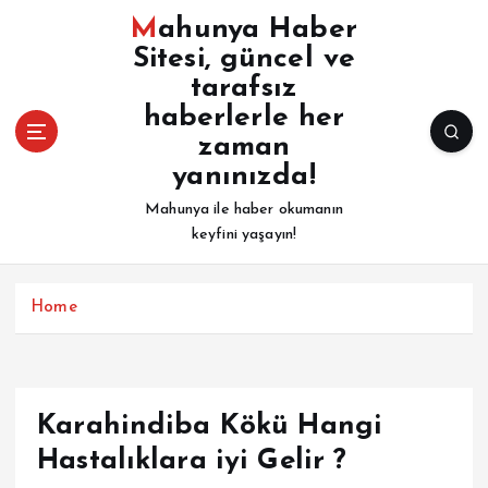
İ
Mahunya Haber
ç
Sitesi, güncel ve
e
tarafsız
r
i
haberlerle her
ğ
zaman
e
yanınızda!
a
Mahunya ile haber okumanın
t
keyfini yaşayın!
l
a
Home
Karahindiba Kökü Hangi
Hastalıklara iyi Gelir ?