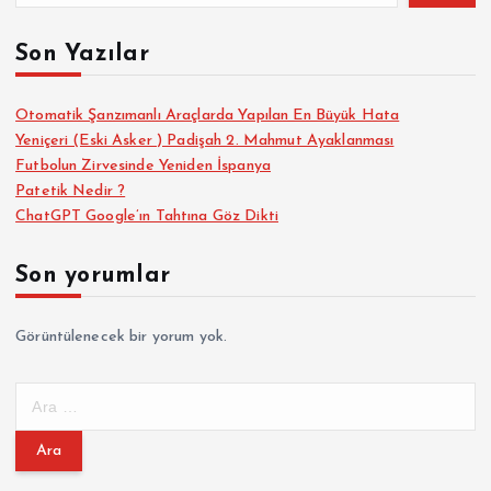
Son Yazılar
Otomatik Şanzımanlı Araçlarda Yapılan En Büyük Hata
Yeniçeri (Eski Asker ) Padişah 2. Mahmut Ayaklanması
Futbolun Zirvesinde Yeniden İspanya
Patetik Nedir ?
ChatGPT Google’ın Tahtına Göz Dikti
Son yorumlar
Görüntülenecek bir yorum yok.
A
r
a
m