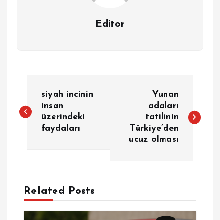
Editor
Y
siyah incinin
Yunan
a
insan
adaları
üzerindeki
tatilinin
faydaları
Türkiye’den
z
ucuz olması
ı
g
Related Posts
e