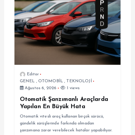
z
i
n
m
e
Editor
s
GENEL
,
OTOMOBİL
,
TEKNOLOJİ
Ağustos 6, 2026
1 views
i
Otomatik Şanzımanlı Araçlarda
Yapılan En Büyük Hata
Otomatik vitesli araç kullanan birçok sürücü,
gündelik sürüşlerinde farkında olmadan
şanzımana zarar verebilecek hatalar yapabiliyor.