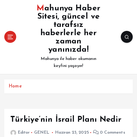
İ
Mahunya Haber
ç
Sitesi, güncel ve
e
tarafsız
r
i
haberlerle her
ğ
zaman
e
yanınızda!
a
Mahunya ile haber okumanın
t
keyfini yaşayın!
l
a
Home
Türkiye’nin İsrail Planı Nedir
Editor
GENEL
Haziran 23, 2025
0 Comments