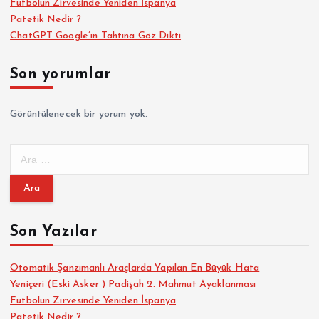
Futbolun Zirvesinde Yeniden İspanya
Patetik Nedir ?
ChatGPT Google’ın Tahtına Göz Dikti
Son yorumlar
Görüntülenecek bir yorum yok.
A
r
a
m
a
Son Yazılar
:
Otomatik Şanzımanlı Araçlarda Yapılan En Büyük Hata
Yeniçeri (Eski Asker ) Padişah 2. Mahmut Ayaklanması
Futbolun Zirvesinde Yeniden İspanya
Patetik Nedir ?