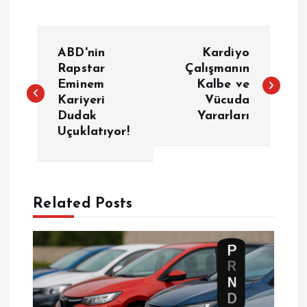
Y
ABD'nin
Kardiyo
a
Rapstar
Çalışmanın
Eminem
Kalbe ve
Kariyeri
Vücuda
z
Dudak
Yararları
Uçuklatıyor!
ı
g
e
Related Posts
z
i