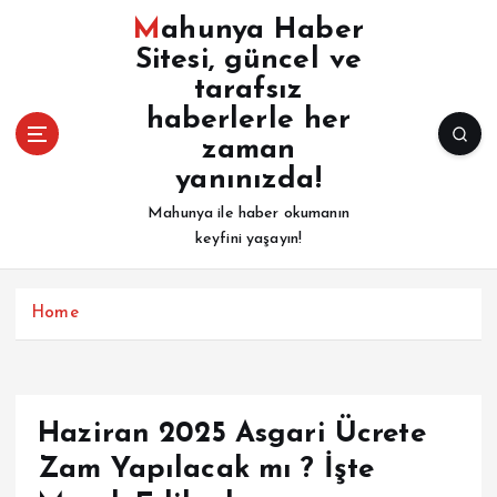
İ
Mahunya Haber
ç
Sitesi, güncel ve
e
tarafsız
r
i
haberlerle her
ğ
zaman
e
yanınızda!
a
Mahunya ile haber okumanın
t
keyfini yaşayın!
l
a
Home
Haziran 2025 Asgari Ücrete
Zam Yapılacak mı ? İşte