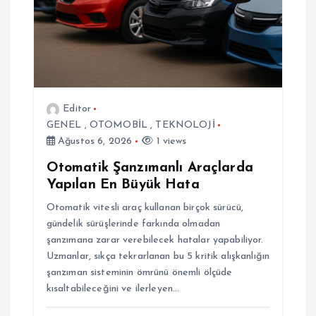
n
m
e
s
Editor
GENEL
,
OTOMOBİL
,
TEKNOLOJİ
i
Ağustos 6, 2026
1 views
Otomatik Şanzımanlı Araçlarda
Yapılan En Büyük Hata
Otomatik vitesli araç kullanan birçok sürücü,
gündelik sürüşlerinde farkında olmadan
şanzımana zarar verebilecek hatalar yapabiliyor.
Uzmanlar, sıkça tekrarlanan bu 5 kritik alışkanlığın
şanzıman sisteminin ömrünü önemli ölçüde
kısaltabileceğini ve ilerleyen…