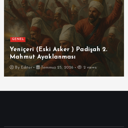
GENEL
SPOR
er ) Padişah 2.
Futbolun Zirvesin
ası
İspanya
2026
2 views
By
Editor
Temmuz 16, 2