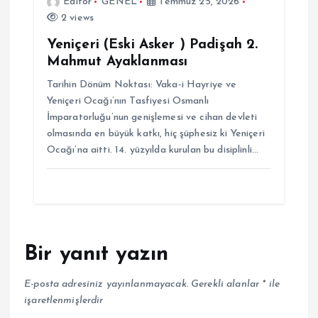
Editor
GENEL
Temmuz 25, 2026
2 views
Yeniçeri (Eski Asker ) Padişah 2.
Mahmut Ayaklanması
Tarihin Dönüm Noktası: Vaka-i Hayriye ve
Yeniçeri Ocağı’nın Tasfiyesi Osmanlı
İmparatorluğu’nun genişlemesi ve cihan devleti
olmasında en büyük katkı, hiç şüphesiz ki Yeniçeri
Ocağı’na aitti. 14. yüzyılda kurulan bu disiplinli…
Bir yanıt yazın
E-posta adresiniz yayınlanmayacak.
Gerekli alanlar
*
ile
işaretlenmişlerdir