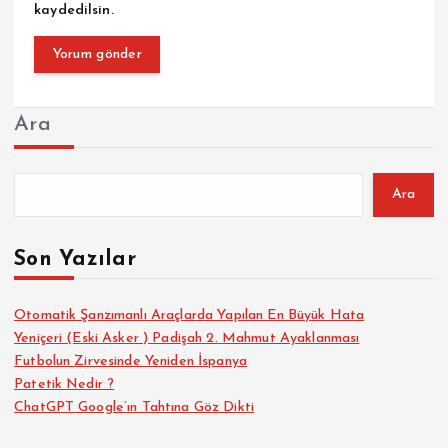
kaydedilsin.
Ara
Ara
Son Yazılar
Otomatik Şanzımanlı Araçlarda Yapılan En Büyük Hata
Yeniçeri (Eski Asker ) Padişah 2. Mahmut Ayaklanması
Futbolun Zirvesinde Yeniden İspanya
Patetik Nedir ?
ChatGPT Google’ın Tahtına Göz Dikti