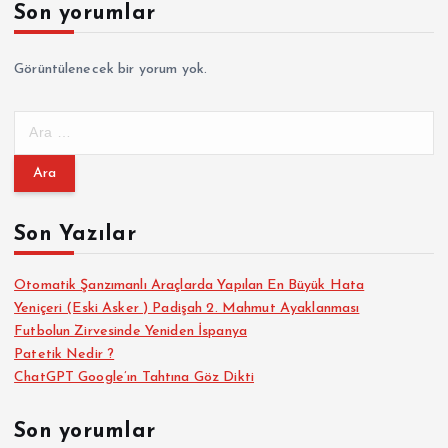
Son yorumlar
Görüntülenecek bir yorum yok.
A
r
a
m
a
Son Yazılar
:
Otomatik Şanzımanlı Araçlarda Yapılan En Büyük Hata
Yeniçeri (Eski Asker ) Padişah 2. Mahmut Ayaklanması
Futbolun Zirvesinde Yeniden İspanya
Patetik Nedir ?
ChatGPT Google’ın Tahtına Göz Dikti
Son yorumlar