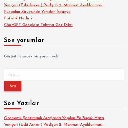
Yeniçeri (Eski Asker ) Padişah 2. Mahmut Ayaklanması
Futbolun Zirvesinde Yeniden İspanya
Patetik Nedir ?
ChatGPT Google’ın Tahtına Göz Dikti
Son yorumlar
Görüntülenecek bir yorum yok.
A
r
a
m
a
Son Yazılar
:
Otomatik Şanzımanlı Araçlarda Yapılan En Büyük Hata
Yeniçeri (Eski Asker ) Padişah 2. Mahmut Ayaklanması