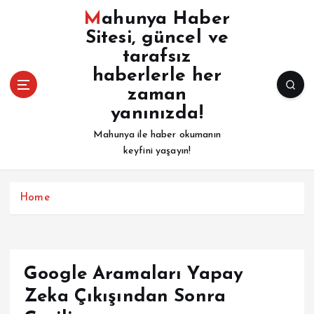
İ
Mahunya Haber
ç
Sitesi, güncel ve
e
tarafsız
r
i
haberlerle her
ğ
zaman
e
yanınızda!
a
Mahunya ile haber okumanın
t
keyfini yaşayın!
l
a
Home
Google Aramaları Yapay
Zeka Çıkışından Sonra