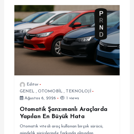
i
n
m
e
s
i
Editor
GENEL
,
OTOMOBİL
,
TEKNOLOJİ
Ağustos 6, 2026
1 views
Otomatik Şanzımanlı Araçlarda
Yapılan En Büyük Hata
Otomatik vitesli araç kullanan birçok sürücü,
gündelik sürüşlerinde farkında olmadan