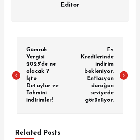
Editor
Y
Gümrük
Ev
a
Vergisi
Kredilerinde
2025'de ne
indirim
olacak ?
bekleniyor.
z
İşte
Enflasyon
Detaylar ve
durağan
ı
Tahmini
seviyede
indirimler!
görünüyor.
g
e
Related Posts
z