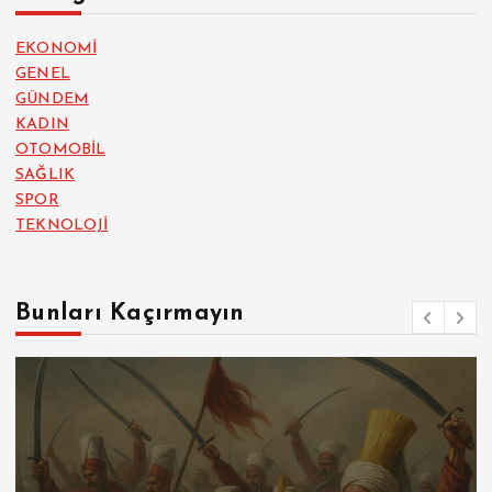
EKONOMİ
GENEL
GÜNDEM
KADIN
OTOMOBİL
SAĞLIK
SPOR
TEKNOLOJİ
Bunları Kaçırmayın