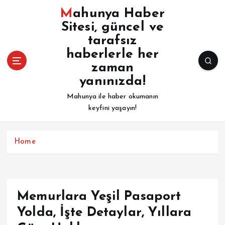
İ
Mahunya Haber
ç
Sitesi, güncel ve
e
tarafsız
r
i
haberlerle her
ğ
zaman
e
yanınızda!
a
Mahunya ile haber okumanın
t
keyfini yaşayın!
l
a
Home
Memurlara Yeşil Pasaport
Yolda, İşte Detaylar, Yıllara