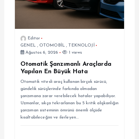
e
s
Editor
i
GENEL
,
OTOMOBİL
,
TEKNOLOJİ
Ağustos 6, 2026
1 views
Otomatik Şanzımanlı Araçlarda
Yapılan En Büyük Hata
Otomatik vitesli araç kullanan birçok sürücü,
gündelik sürüşlerinde farkında olmadan
şanzımana zarar verebilecek hatalar yapabiliyor.
Uzmanlar, sıkça tekrarlanan bu 5 kritik alışkanlığın
şanzıman sisteminin ömrünü önemli ölçüde
kısaltabileceğini ve ilerleyen…