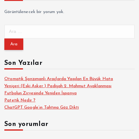
Görüntülenecek bir yorum yok.
A
r
a
m
a
Son Yazılar
:
Otomatik Şanzımanlı Araçlarda Yapılan En Büyük Hata
Yeniçeri (Eski Asker ) Padişah 2. Mahmut Ayaklanması
Futbolun Zirvesinde Yeniden İspanya
Patetik Nedir ?
ChatGPT Google’ın Tahtına Göz Dikti
Son yorumlar