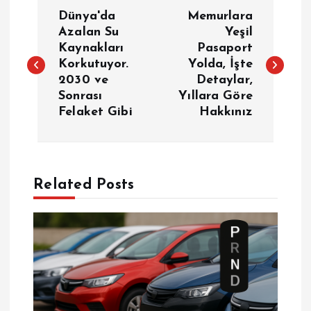
Y
Dünya'da
Memurlara
a
Azalan Su
Yeşil
Kaynakları
Pasaport
Korkutuyor.
Yolda, İşte
z
2030 ve
Detaylar,
Sonrası
Yıllara Göre
ı
Felaket Gibi
Hakkınız
g
e
Related Posts
z
i
n
m