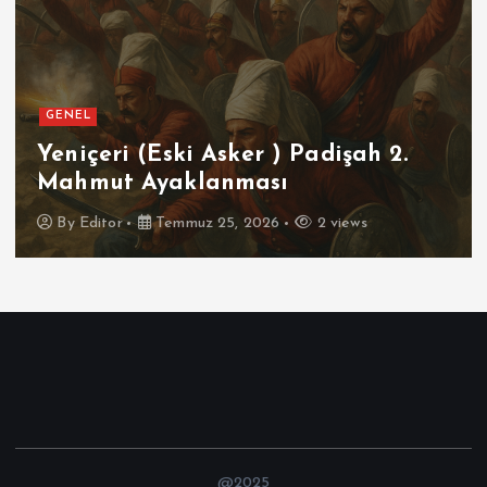
GENEL
Yeniçeri (Eski Asker ) Padişah 2.
F
Mahmut Ayaklanması
İ
By
Editor
Temmuz 25, 2026
2 views
@2025