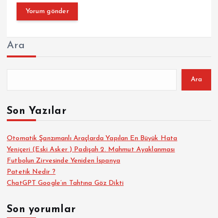
Ara
Ara
Son Yazılar
Otomatik Şanzımanlı Araçlarda Yapılan En Büyük Hata
Yeniçeri (Eski Asker ) Padişah 2. Mahmut Ayaklanması
Futbolun Zirvesinde Yeniden İspanya
Patetik Nedir ?
ChatGPT Google’ın Tahtına Göz Dikti
Son yorumlar