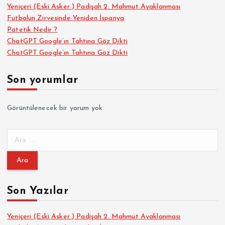
Yeniçeri (Eski Asker ) Padişah 2. Mahmut Ayaklanması
Futbolun Zirvesinde Yeniden İspanya
Patetik Nedir ?
ChatGPT Google’ın Tahtına Göz Dikti
ChatGPT Google’ın Tahtına Göz Dikti
Son yorumlar
Görüntülenecek bir yorum yok.
A
r
a
m
a
Son Yazılar
:
Yeniçeri (Eski Asker ) Padişah 2. Mahmut Ayaklanması