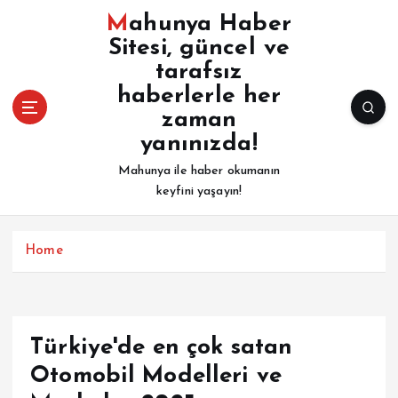
İ
Mahunya Haber
ç
Sitesi, güncel ve
e
tarafsız
r
i
haberlerle her
ğ
zaman
e
yanınızda!
a
Mahunya ile haber okumanın
t
keyfini yaşayın!
l
a
Home
Türkiye'de en çok satan
Otomobil Modelleri ve